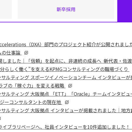
新卒採用
rmation Accelerations（DXA）部門のプロジェクト紹介が
ムの仕事論
しました｜「信頼」を起点に、非連続の成長へ ―― 新代表・佐
分らしく働く”を支えるKPMGコンサルティングの職場づくり
ンサルティング スポーツイノベーションチーム インタビュー
クラブの「稼ぐ力」を変える戦略
ンサルティング 大阪拠点 「ETT」「Oracle」チームインタ
ロジーコンサルタントの現在地
ンサルティング 大阪拠点 インタビューが掲載されました｜地
イブラリページへ、社員インタビューを10件追加しました！｜【