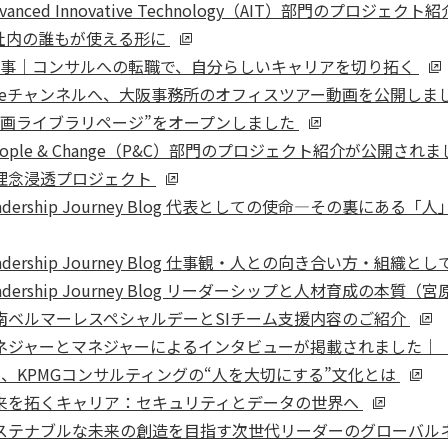
nced Innovative Technology（AIT）部門のプロ
社内の誰もが使える形に
プ記事｜コンサルへの転職で、自分らしいキャリアを切り拓く
Tubeチャンネルへ、大阪事務所のオフィスツアー動画を公開しま
動画ライブラリページ”をオープンしました
ople & Change（P&C）部門のプロジェクト紹介が公開
理念浸透プロジェクト
dership Journey Blog 代表としての使命―その裏に
dership Journey Blog 仕事観・人との向き合い方・
ership Journey Blog リーダーシップと人材育成の本質
南ベルマーレスペシャルデーとSIチーム支援内容のご紹介
ジャーとマネジャーによるインタビューが掲載されました｜「コ
、KPMGコンサルティングの“人を大切にする”文化とは
来を拓くキャリア：セキュリティとデータの世界へ
ナブルな未来の創造を目指す次世代リーダーのグローバルネットワーク 