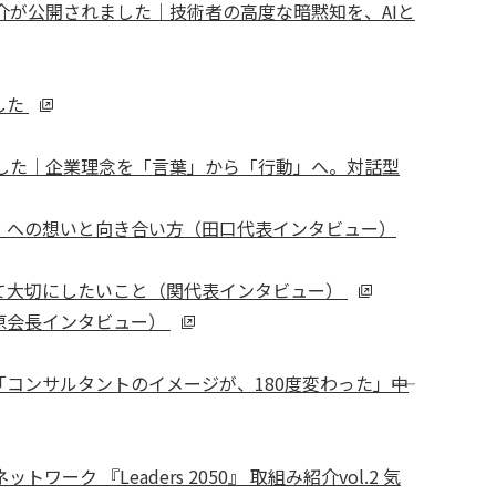
ジェクト紹介が公開されました｜技術者の高度な暗黙知を、AIと
した
されました｜企業理念を「言葉」から「行動」へ。対話型
ある「人」への想いと向き合い方（田口代表インタビュー）
組織として大切にしたいこと（関代表インタビュー）
（宮原会長インタビュー）
ンサルタントのイメージが、180度変わった」――中
『Leaders 2050』 取組み紹介vol.2 気