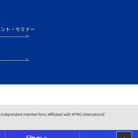
ベント・セミナー
ス
independent member firms affiliated with KPMG International