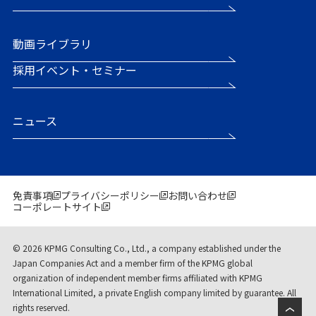
動画ライブラリ
採用イベント・セミナー
ニュース
免責事項
プライバシーポリシー
お問い合わせ
コーポレートサイト
© 2026 KPMG Consulting Co., Ltd., a company established under the
Japan Companies Act and a member firm of the KPMG global
organization of independent member firms affiliated with KPMG
International Limited, a private English company limited by guarantee. All
rights reserved.