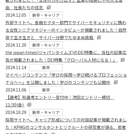
載されました｜「女性の力引き出す」企業の成長に不可欠な理
由 社長たちの信念
2024.12.05
新卒・キャリア
外部サイトへ、金融セクター部門でサイバーセキュリティに携わ
る女性シニアマネジャーのインタビューが掲載されました｜自然
体で生き生きと サイバー分野でたゆまぬ挑戦
2024.11.20
新卒・キャリア
the japan times(ジャパンタイムズ)のDEI特集に、当社の記事広
告が掲載されました｜DEI特集「グローバル人材になる！」
2024.11.14
新卒
マイぺージコンテンツ「学びの採用～学び続けるプロフェッショ
ナルへ～」を公開しました｜学びのコンテンツも公開中
2024.11.06
新卒
【選考】秋選考エントリー受付中｜次回エントリー締切
11/30(金)
2024.10.29
新卒・キャリア
採用サイトへ、キャリア形成についての対談記事が掲載されまし
た｜KPMGのコンサルタントとリクルートの研究者が語る、若者