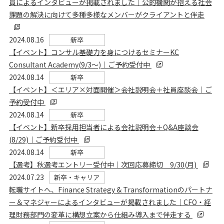
員によるインタビューが掲載されました｜公的機関が抱える社会
課題の解決に向けて多種多様なメンバーがクライアントと伴走
2024.08.16
新卒
【イベント】コンサル基礎力を身につけるセミナーKC
Consultant Academy(9/3～)｜ご予約受付中
2024.08.14
新卒
【イベント】＜エリア×対面開催＞会社説明会＋社員座談会｜ご
予約受付中
2024.08.14
新卒
【イベント】新卒採用担当者による会社説明会＋Q&A座談会
(8/29)｜ご予約受付中
2024.08.14
新卒
【選考】秋選考エントリー受付中｜次回応募締切 9/30(月)
2024.07.23
新卒・キャリア
転職サイトへ、Finance Strategy & Transformationのパートナ
ー＆マネジャーによるインタビューが掲載されました｜CFO・経
理財務部門の変革に構想立案から仕組み導入まで伴走する