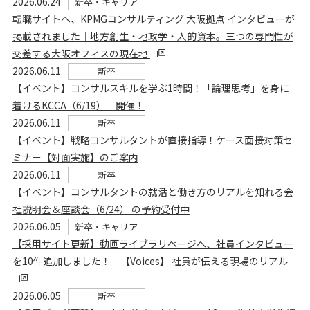
2026.06.24
新卒・キャリア
転職サイトへ、KPMGコンサルティング 大阪拠点 インタビューが
掲載されました｜地方創生・地政学・人的資本。三つの専門性が
交差する大阪オフィスの現在地
2026.06.11
新卒
【イベント】コンサルスキルを学ぶ1時間！「論理思考」を身に
着けるKCCA（6/19） 開催！
2026.06.11
新卒
【イベント】戦略コンサルタントが直接指導！ケース面接対策セ
ミナー【対面実施】のご案内
2026.06.11
新卒
【イベント】コンサルタントの就活と働き方のリアルを知れる会
社説明会＆座談会（6/24） の予約受付中
2026.06.05
新卒・キャリア
【採用サイト更新】動画ライブラリページへ、社員インタビュー
を10件追加しました！｜【Voices】 社員が伝える現場のリアル
2026.06.05
新卒