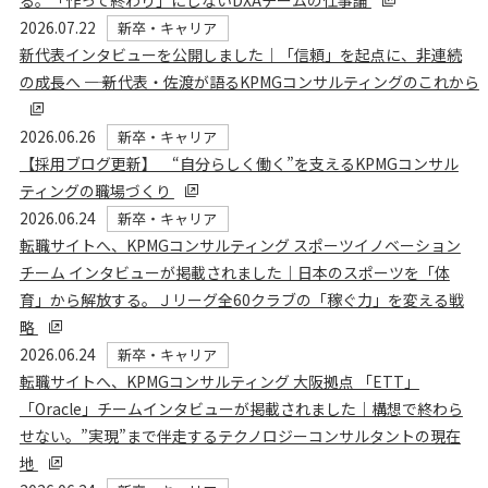
る。「作って終わり」にしないDXAチームの仕事論
2026.07.22
新卒・キャリア
新代表インタビューを公開しました｜「信頼」を起点に、非連続
の成長へ ―― 新代表・佐渡が語るKPMGコンサルティングのこれから
2026.06.26
新卒・キャリア
【採用ブログ更新】 “自分らしく働く”を支えるKPMGコンサル
ティングの職場づくり
2026.06.24
新卒・キャリア
転職サイトへ、KPMGコンサルティング スポーツイノベーション
チーム インタビューが掲載されました｜日本のスポーツを「体
育」から解放する。Ｊリーグ全60クラブの「稼ぐ力」を変える戦
略
2026.06.24
新卒・キャリア
転職サイトへ、KPMGコンサルティング 大阪拠点 「ETT」
「Oracle」チームインタビューが掲載されました｜構想で終わら
せない。”実現”まで伴走するテクノロジーコンサルタントの現在
地