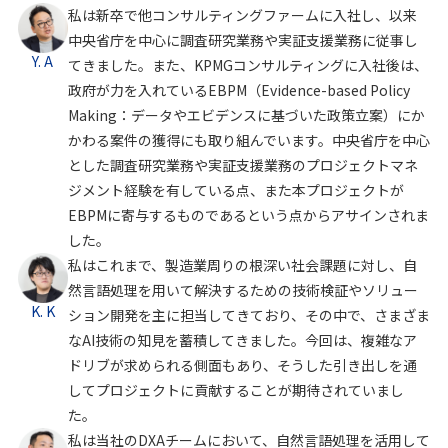
私は新卒で他コンサルティングファームに入社し、以来
中央省庁を中心に調査研究業務や実証支援業務に従事し
Y. A
てきました。また、KPMGコンサルティングに入社後は、
政府が力を入れているEBPM（Evidence-based Policy
Making：データやエビデンスに基づいた政策立案）にか
かわる案件の獲得にも取り組んでいます。中央省庁を中心
とした調査研究業務や実証支援業務のプロジェクトマネ
ジメント経験を有している点、また本プロジェクトが
EBPMに寄与するものであるという点からアサインされま
した。
私はこれまで、製造業周りの根深い社会課題に対し、自
然言語処理を用いて解決するための技術検証やソリュー
K. K
ション開発を主に担当してきており、その中で、さまざま
なAI技術の知見を蓄積してきました。今回は、複雑なア
ドリブが求められる側面もあり、そうした引き出しを通
してプロジェクトに貢献することが期待されていまし
た。
私は当社のDXAチームにおいて、自然言語処理を活用して