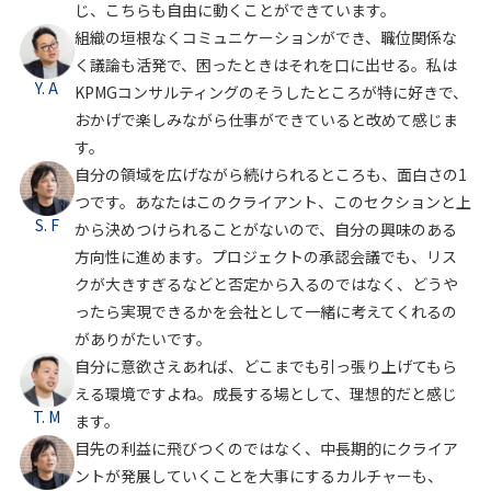
じ、こちらも自由に動くことができています。
組織の垣根なくコミュニケーションができ、職位関係な
く議論も活発で、困ったときはそれを口に出せる。私は
Y. A
KPMGコンサルティングのそうしたところが特に好きで、
おかげで楽しみながら仕事ができていると改めて感じま
す。
自分の領域を広げながら続けられるところも、面白さの1
つです。あなたはこのクライアント、このセクションと上
S. F
から決めつけられることがないので、自分の興味のある
方向性に進めます。プロジェクトの承認会議でも、リス
クが大きすぎるなどと否定から入るのではなく、どうや
ったら実現できるかを会社として一緒に考えてくれるの
がありがたいです。
自分に意欲さえあれば、どこまでも引っ張り上げてもら
える環境ですよね。成長する場として、理想的だと感じ
T. M
ます。
目先の利益に飛びつくのではなく、中長期的にクライア
ントが発展していくことを大事にするカルチャーも、