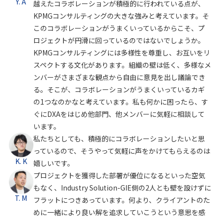
Y. A
越えたコラボレーションが積極的に行われている点が、
KPMGコンサルティングの大きな強みと考えています。そ
このコラボレーションがうまくいっているからこそ、プ
ロジェクトが円滑に回っているのではないでしょうか。
KPMGコンサルティングには多様性を尊重し、お互いをリ
スペクトする文化があります。組織の壁は低く、多様なメ
ンバーがさまざまな観点から自由に意見を出し議論でき
る。そこが、コラボレーションがうまくいっているカギ
の1つなのかなと考えています。私も何かに困ったら、す
ぐにDXAをはじめ他部門、他メンバーに気軽に相談して
います。
私たちとしても、積極的にコラボレーションしたいと思
っているので、そうやって気軽に声をかけてもらえるのは
K. K
嬉しいです。
プロジェクトを獲得した部署が優位になるといった空気
もなく、Industry Solution-GIE側の2人とも壁を設けずに
T. M
フラットにつきあっています。何より、クライアントのた
めに一緒により良い解を追求していこうという意思を感