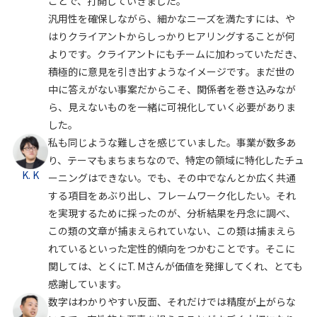
ことで、打開していきました。
汎用性を確保しながら、細かなニーズを満たすには、や
はりクライアントからしっかりヒアリングすることが何
よりです。クライアントにもチームに加わっていただき、
積極的に意見を引き出すようなイメージです。まだ世の
中に答えがない事案だからこそ、関係者を巻き込みなが
ら、見えないものを一緒に可視化していく必要がありま
した。
私も同じような難しさを感じていました。事業が数多あ
り、テーマもまちまちなので、特定の領域に特化したチュ
K. K
ーニングはできない。でも、その中でなんとか広く共通
する項目をあぶり出し、フレームワーク化したい。それ
を実現するために採ったのが、分析結果を丹念に調べ、
この類の文章が捕まえられていない、この類は捕まえら
れているといった定性的傾向をつかむことです。そこに
関しては、とくにT. Mさんが価値を発揮してくれ、とても
感謝しています。
数字はわかりやすい反面、それだけでは精度が上がらな