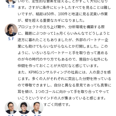
いので、定性的な要素を捉えることがすごく大切になり
T. M
ます。さすがに条件にヒットしたすべてを見ることは難し
いですが、結局は50件、100件と地道に見る泥臭い作業
が、壁を超える重要なカギになりました。
プロジェクトの立ち上げ期や、分析環境を構築する際
に、難題にぶつかって1ヵ月くらいみんなでどうしようと
S. F
途方に暮れたこともありましたが、外部のパートナー企
業にも助けてもらいながらなんとか打開しました。この
ように、いろいろなパートナーと手を取り合って進める
のが今の時代のやり方でもあるので、普段から社外にも
仲間を作っておくことが大切だなと感じています。
また、KPMGコンサルティングの社員には、人の良さを感
じます。多くの人がそれぞれに突出した分野を持っている
ので尊敬できますし、自分と異なる意見であっても真摯に
耳を傾け、1つのゴールに向かって手を取り合ってやって
いこうというマインドの人が集まっていると感じます。
すごく同感です。