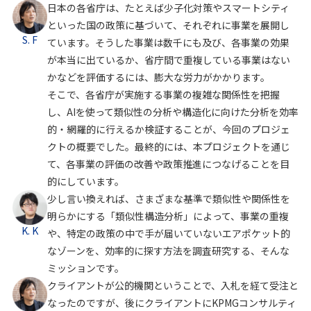
日本の各省庁は、たとえば少子化対策やスマートシティ
といった国の政策に基づいて、それぞれに事業を展開し
S. F
ています。そうした事業は数千にも及び、各事業の効果
が本当に出ているか、省庁間で重複している事業はない
かなどを評価するには、膨大な労力がかかります。
そこで、各省庁が実施する事業の複雑な関係性を把握
し、AIを使って類似性の分析や構造化に向けた分析を効率
的・網羅的に行えるか検証することが、今回のプロジェ
クトの概要でした。最終的には、本プロジェクトを通じ
て、各事業の評価の改善や政策推進につなげることを目
的にしています。
少し言い換えれば、さまざまな基準で類似性や関係性を
明らかにする「類似性構造分析」によって、事業の重複
K. K
や、特定の政策の中で手が届いていないエアポケット的
なゾーンを、効率的に探す方法を調査研究する、そんな
ミッションです。
クライアントが公的機関ということで、入札を経て受注と
なったのですが、後にクライアントにKPMGコンサルティ