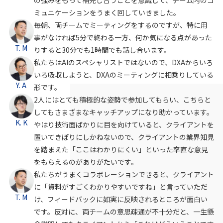
ミュニケーションをうまく回していきました。
毎朝、両チームでミーティングをするのですが、特に用
事がなければ5分で終わる一方、何か気になる点があった
T. M
りすると30分でも1時間でも話し合います。
私たちはAIのスペシャリストではないので、DXAからいろ
いろ吸収しようと、DXAのミーティングに相乗りしている
Y. A
形です。
2人にはとても積極的な姿勢で参加してもらい、こちらと
してもさまざまなキャッチアップになり助かっています。
K. K
やはり技術面ばかりに目を向けていると、クライアントを
置いてきぼりにしかねないので、クライアントの業界知見
を踏まえた「ここはわかりにくい」といった率直な意見
をもらえるのがありがたいです。
私たちがうまくコラボレーションできると、クライアント
に「資料がすごくわかりやすいですね」と言っていただ
T. M
け、フィードバックに如実に反映されるところが面白い
です。反対に、両チームの意思疎通が不十分だと、一生懸