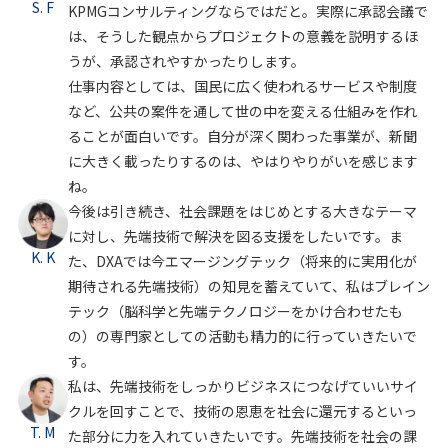
S. F
KPMGコンサルティングならではだと。実際に承認会議で
は、そうした観点からプロジェクトの意義を説明するほ
うが、承認されやすかったりします。
仕事内容としては、国民に広く使われるサービスや制度
など、公共の案件を通して世の中を変える仕組みを作れ
ることが面白いです。自分が深く関わった事業が、新聞
に大きく載ったりするのは、やはりやりがいを感じます
ね。
今後は引き続き、社会課題をはじめとする大きなテーマ
に対し、先端技術で解決を図る支援をしたいです。ま
K. K
た、DXAでは今エマージングテック（将来的に実用化が
期待される先端技術）の知見を蓄えていて、私はブレイン
テック（脳科学と先端テクノロジーをかけ合わせたも
の）の専門家としての活動も精力的に行っていきたいで
す。
私は、先端技術をしっかりビジネスにつなげていいサイ
クルを回すことで、技術の恩恵を社会に還元するといっ
T. M
た部分に力を入れていきたいです。先端技術を社会の課