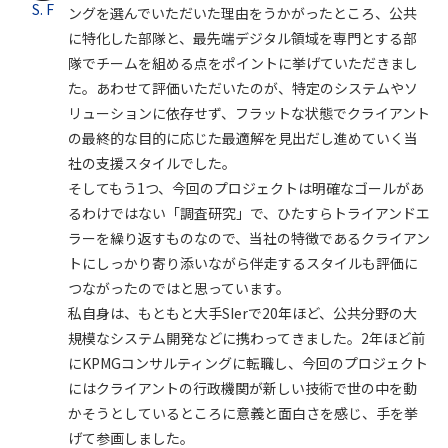
S. F
ングを選んでいただいた理由をうかがったところ、公共
に特化した部隊と、最先端デジタル領域を専門とする部
隊でチームを組める点をポイントに挙げていただきまし
た。あわせて評価いただいたのが、特定のシステムやソ
リューションに依存せず、フラットな状態でクライアント
の最終的な目的に応じた最適解を見出だし進めていく当
社の支援スタイルでした。
そしてもう1つ、今回のプロジェクトは明確なゴールがあ
るわけではない「調査研究」で、ひたすらトライアンドエ
ラーを繰り返すものなので、当社の特徴であるクライアン
トにしっかり寄り添いながら伴走するスタイルも評価に
つながったのではと思っています。
私自身は、もともと大手SIerで20年ほど、公共分野の大
規模なシステム開発などに携わってきました。2年ほど前
にKPMGコンサルティングに転職し、今回のプロジェクト
にはクライアントの行政機関が新しい技術で世の中を動
かそうとしているところに意義と面白さを感じ、手を挙
げて参画しました。