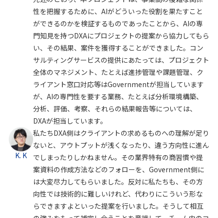
性を把握するために、AIがどういった役割を果たすこと
ができるのかを検証するものであったことから、AIの専
門知見を持つDXAにプロジェクトの提案から協力してもら
い、その結果、案件を獲得することができました。コン
サルティングサービスの提供にあたっては、プロジェクト
全体のマネジメント、たとえば進捗管理や課題管理、ク
ライアント窓口対応等はGovernmentが担当しています
が、AIの専門性を要する業務、たとえば分析環境構築、
分析、評価、考察、それらの結果報告等については、
DXAが担当しています。
私たちDXA側はクライアントの求めるものへの理解が足り
ないと、アウトプットが浅くなったり、違う方向性に進ん
K. K
でしまったりしかねません。その業界特有の商習慣や提
案資料の作成方法などのフォローを、Government側に
は大変尽力してもらいました。反対に私たちも、その方
向性では技術的に難しいけれど、代わりにこういう形な
らできますよといった提案を行いました。そうして相互
の強みをもって補完し合うことを意識して、チーム内のコ