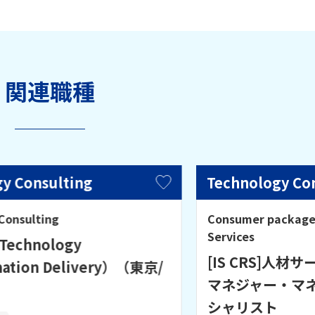
関連職種
y Consulting
Technology Co
Consulting
Consumer packaged
Services
Technology
[IS CRS]人
mation Delivery）（東京/
マネジャー・マ
）
シャリスト