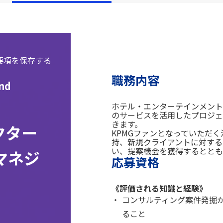
職務内容
and
ホテル・エンターテインメント
のサービスを活用したプロジェ
きます。
セクター
KPMGファンとなっていただ
持、新規クライアントに対する
い、提案機会を獲得するととも
マネジ
応募資格
《評価される知識と経験》
コンサルティング案件発掘
ること