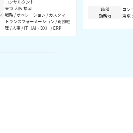
コンサルタント
東京 大阪 福岡
職種
コン
ン
戦略 / オペレーション / カスタマー
勤務地
東京 
トランスフォーメーション / 財務経
理 / 人事 / IT（AI・DX） / ERP