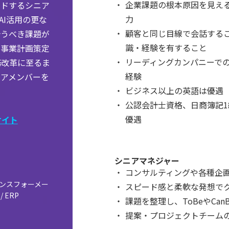
企業課題の根本原因を見え
ードするシニア
力
AI活用の更な
顧客と同じ目線で会話する
合うべき課題が
識・経験を有すること
や事業計画策定
リーディングカンパニーで
務改革に至るま
経験
コアメンバーを
ビジネス以上の英語は優遇
公認会計士資格、日商簿記1級
優遇
サイト
シニアマネジャー
コンサルティングや各種企
トランスフォーメー
スピード感と柔軟な発想で
/ ERP
課題を整理し、ToBeやCan
提案・プロジェクトチーム