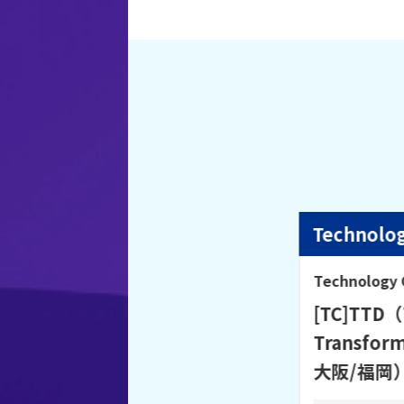
Technolog
Technology 
[TC]TTD（
Transfor
大阪/福岡