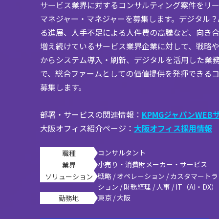
サービス業界に対するコンサルティング案件をリ
マネジャー・マネジャーを募集します。デジタル？
る進展、人手不足による人件費の高騰など、向き
増え続けているサービス業界企業に対して、戦略
からシステム導入・刷新、デジタルを活用した業
で、総合ファームとしての価値提供を発揮できる
募集します。
部署・サービスの関連情報：
KPMGジャパンWEB
大阪オフィス紹介ページ：
大阪オフィス採用情報
コンサルタント
職種
小売り・消費財メーカー・サービス
業界
戦略 / オペレーション / カスタマー
ソリューション
ション / 財務経理 / 人事 / IT（AI・DX） 
東京 / 大阪
勤務地