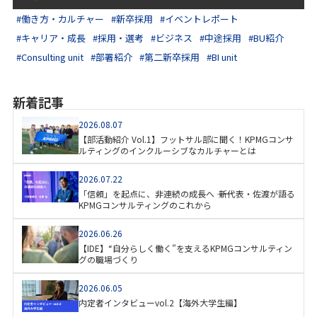
#働き方・カルチャー
#新卒採用
#イベントレポート
#キャリア・成長
#採用・選考
#ビジネス
#中途採用
#BU紹介
#Consulting unit
#部署紹介
#第二新卒採用
#BI unit
新着記事
2026.08.07
【部活動紹介 Vol.1】フットサル部に聞く！KPMGコンサ
ルティングのインクルーシブなカルチャーとは
2026.07.22
「信頼」を起点に、非連続の成長へ ―― 新代表・佐渡が語る
KPMGコンサルティングのこれから
2026.06.26
【IDE】“自分らしく働く”を支えるKPMGコンサルティン
グの職場づくり
2026.06.05
内定者インタビューvol.2【海外大学生編】