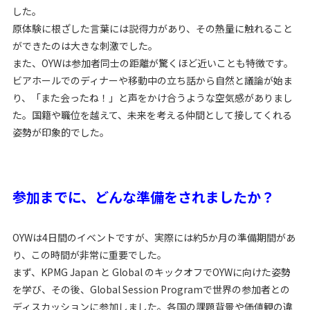
した。
原体験に根ざした言葉には説得力があり、その熱量に触れること
ができたのは大きな刺激でした。
また、OYWは参加者同士の距離が驚くほど近いことも特徴です。
ビアホールでのディナーや移動中の立ち話から自然と議論が始ま
り、「また会ったね！」と声をかけ合うような空気感がありまし
た。国籍や職位を越えて、未来を考える仲間として接してくれる
姿勢が印象的でした。
参加までに、どんな準備をされましたか？
OYWは4日間のイベントですが、実際には約5か月の準備期間があ
り、この時間が非常に重要でした。
まず、KPMG Japan と Global のキックオフでOYWに向けた姿勢
を学び、その後、Global Session Programで世界の参加者との
ディスカッションに参加しました。各国の課題背景や価値観の違