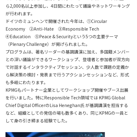
ら2,000名以上参加し、4日間にわたって議論やネットワーキング
が行われます。
ドイツのミュンヘンで開催された今年は、①Circular
Economy ②Anti-Hate ③Responsible Tech
④Education ⑤Peace & Securityという5つの主要テーマ
（Plenary Challenge）が掲げられました。
プログラムは、著名リーダーの基調講演に加え、多国籍メンバー
との深い議論ができるワークショップ、登壇者と参加者が双方向
で対話するインタラクティブセッション、少人数で課題の定義か
ら解決策の検討・発表まで行うアクションセッションなど、形式
も多岐にわたります。
KPMGもパートナー企業としてワークショップ開催やブース出展
を行いました。特にResponsible Tech領域では KPMG
Global
Chief Digital Officer
のLisa Heneghan氏 が基調講演を担当する
など、組織としての発信の場も数多くあり、同じKPMGの一員と
して身の引き締まる経験でした。